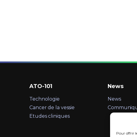
ATO-101
News
Technologie
News
Cancer de la vessie
Communiqué
Etudes cliniques
Pour offrir l