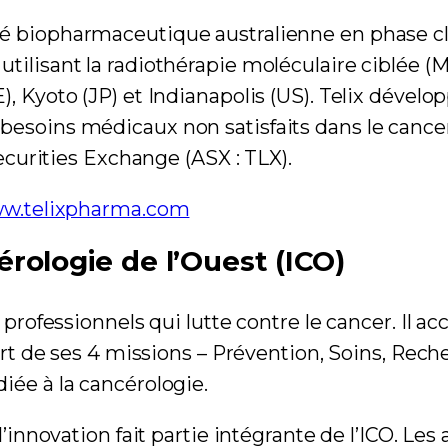
té biopharmaceutique australienne en phase c
tilisant la radiothérapie moléculaire ciblée (M
), Kyoto (JP) et Indianapolis (US). Telix dével
esoins médicaux non satisfaits dans le cancer 
Securities Exchange (ASX : TLX).
w.telixpharma.com
érologie de l’Ouest (ICO)
 professionnels qui lutte contre le cancer. Il ac
Fort de ses 4 missions – Prévention, Soins, Rec
iée à la cancérologie.
l’innovation fait partie intégrante de l’ICO. Le