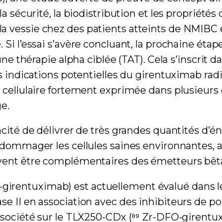
 la sécurité, la biodistribution et les proprié
a vessie chez des patients atteints de NMIBC e
 Si l’essai s’avère concluant, la prochaine éta
ne thérapie alpha ciblée (TAT). Cela s’inscrit dan
es indications potentielles du girentuximab ra
ce cellulaire fortement exprimée dans plusieu
e.
cité de délivrer de très grandes quantités d’én
ndommager les cellules saines environnantes, a
vent être complémentaires des émetteurs bêta 
rentuximab) est actuellement évalué dans le c
 II en association avec des inhibiteurs de poin
la société sur le TLX250-CDx (⁸⁹ Zr-DFO-giren