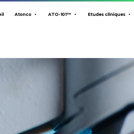
il
Atonco
ATO-101™
Etudes cliniques