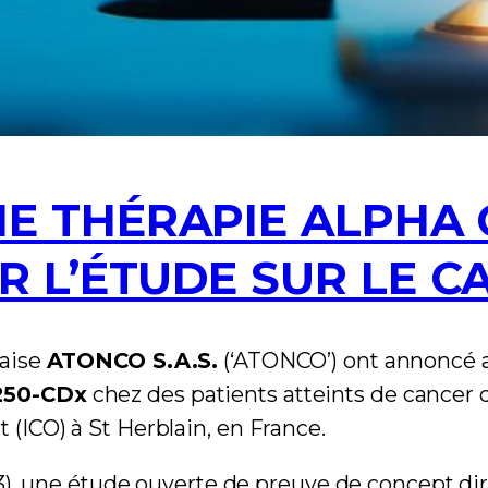
 THÉRAPIE ALPHA CI
 L’ÉTUDE SUR LE CA
taise
ATONCO S.A.S.
(‘ATONCO’) ont annoncé au
250-CDx
chez des patients atteints de cancer d
t (ICO) à St Herblain, en France.
 une étude ouverte de preuve de concept dirigé