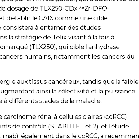
tés de dosage de TLX250-CDx ⁸⁹Zr-DFO-
t d’établir le CAIX comme une cible
pe consistera à entamer des études
s la stratégie de Telix visant à la fois à
diomarqué (TLX250), qui cible l’anhydrase
rs cancers humains, notamment les cancers du
ergie aux tissus cancéreux, tandis que la faible
ugmentant ainsi la sélectivité et la puissance
à différents stades de la maladie.
arcinome rénal à cellules claires (ccRCC)
ts de contrôle (STARLITE 1 et 2), et l’étude
tuximab), également dans le ccRCC, a récemmen