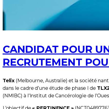
CANDIDAT POUR UNE
RECRUTEMENT POUR
Telix
(Melbourne, Australie) et la société nan
dans le cadre d’une étude de phase I de
TLX
(NMIBC) à l’Institut de Cancérologie de l’Oues
L’objectif de
« PERTINENCE »
(NCT04897763),